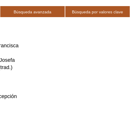
Búsqueda avanzada
Búsqueda por valores clave
rancisca
 Josefa
trad.)
cepción