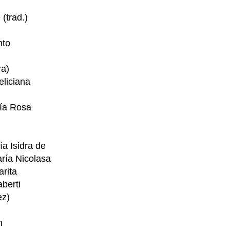
(trad.)
nto
ra)
liciana
ía Rosa
a Isidra de
ría Nicolasa
arita
berti
ez)
n