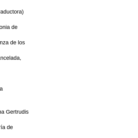
raductora)
onia de
nza de los
ncelada,
a
na Gertrudis
ía de