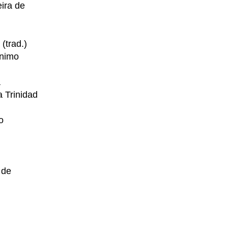
ira de
(trad.)
ónimo
a
 Trinidad
o
 de