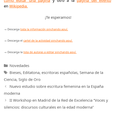
cómo editar una página
y otro a la
página del evento
en
Wikipedia
.
¡Te esperamos!
→ Descarga
toda la información pinchando aquí
.
→ Descarga el
cartel de la actividad pinchando aquí
.
→ Descarga la
lista de autoras a editar pinchando aquí.
Categorías
Novedades
Etiquetas
Bieses
,
Editatona
,
escritoras españolas
,
Semana de la
Ciencia
,
Siglo de Oro
Nuevo estudio sobre escritura femenina en la España
moderna
II Workshop en Madrid de la Red de Excelencia “Voces y
silencios: discursos culturales en la edad moderna”