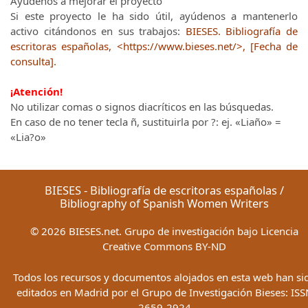
Ayúdenos a mejorar el proyecto
Si este proyecto le ha sido útil, ayúdenos a mantenerlo
activo citándonos en sus trabajos:
BIESES. Bibliografía de
escritoras españolas, <https://www.bieses.net/>, [Fecha de
consulta].
¡Atención!
No utilizar comas o signos diacríticos en las búsquedas.
En caso de no tener tecla ñ, sustituirla por ?: ej. «Liaño» =
«Lia?o»
BIESES - Bibliografía de escritoras españolas /
Bibliography of Spanish Women Writers
©
2026
BIESES.net. Grupo de investigación bajo Licencia
Creative Commons BY-ND
Todos los recursos y documentos alojados en esta web han si
editados en Madrid por el Grupo de Investigación Bieses: ISS
2659-2924