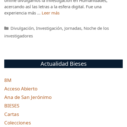
online divulgamos la investigación en Humanidades,
acercando así las letras a la esfera digital. Fue una
experiencia más …
Leer más
Categorías
Divulgación
,
Investigación
,
Jornadas
,
Noche de los
investigadores
Actualidad Bieses
8M
Acceso Abierto
Ana de San Jerónimo
BIESES
Cartas
Colecciones