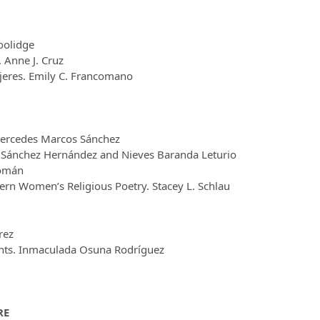
Coolidge
 Anne J. Cruz
ujeres. Emily C. Francomano
 Mercedes Marcos Sánchez
a Sánchez Hernández and Nieves Baranda Leturio
Román
dern Women’s Religious Poetry. Stacey L. Schlau
rez
ents. Inmaculada Osuna Rodríguez
RE