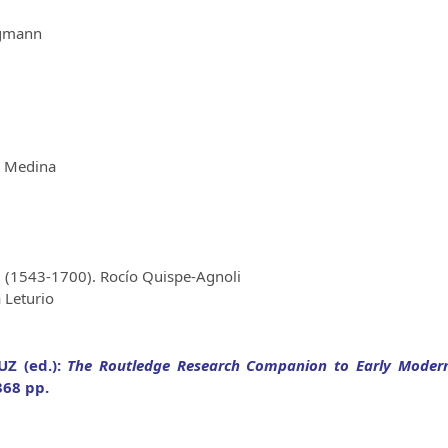
rgmann
z Medina
 (1543-1700). Rocío Quispe-Agnoli
 Leturio
UZ (ed.):
The Routledge Research Companion to Early Moder
368 pp.