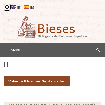
Saltar
ES
EN
al
contenido
Menú
U
Volver a Ediciones Digitalizadas